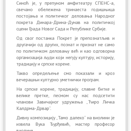
Синоћ је, у препуном амфитеатру СПЕНС-а,
свечано обележена тринаеста годишњица
постојања и политичког деловања Народног
покрета Динара-Дрина-Дунав на политичкој
сцени Града Новог Сада и Републике Србије.
Од свог постанка Покрет је препознатљив и
другачији од других, познат и признат не само
по политичком деловању већ и као одговорна
организација људи који негују културу, историју,
традицију и српске корене.
Такво опредељење смо показали и кроз
вечерашњи културно уметнички програм.
На српске корене, традицију, славне битке и
велике претке, песмом су нас подсетити
чланови Завичајног удружења „Ћиро Личка
Калдрма-Дрвар“.
Дивну композицију „Тамо далеко“ на виолини је
извела Вука Ђурђевић, мастер професор
виолине.