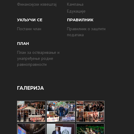
Финансијски извештај
Кампања
Едукације
УКЉУЧИ СЕ
ПРАВИЛНИК
Постани члан
Правилник о заштити
података
ПЛАН
План за остваривање и
унапређење родне
равноправности
ГАЛЕРИЈА