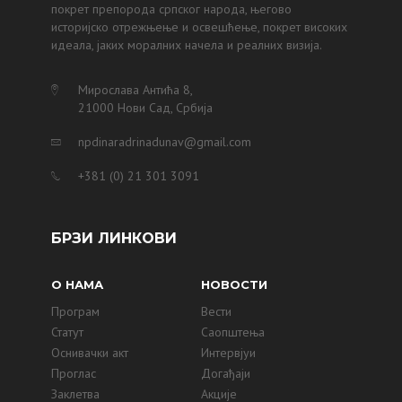
покрет препорода српског народа, његово
историјско отрежњење и освешћење, покрет високих
идеала, јаких моралних начела и реалних визија.
Мирослава Антића 8,
21000 Нови Сад, Србија
npdinaradrinadunav@gmail.com
+381 (0) 21 301 3091
БРЗИ ЛИНКОВИ
О НАМА
НОВОСТИ
Програм
Вести
Статут
Саопштења
Оснивачки акт
Интервјуи
Проглас
Догађаји
Заклетва
Акције