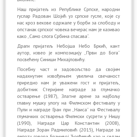
Наш пријатељ из Републике Српске, народни
гуслар Радован Шојић уз српске гусле, које су
нас кроз векове одржале у борби за слободу и
опстанак српског човека вечерас нам је казивао
како „Само слога Србина спасава“.
Драги пријатељ Небојша Небо Бркић, кант
аутор, извео је композицију „Први до Бога“
посвећену Синиши Михајловићу.
Посебну част и задовољство да својим
надахнутим извођењем увелича свечаност
приредио нам је уважени гост и пријатељ,
добитник Стеријине награде за глумачко
остварење (1987), Златне арене за најбољу
главну мушку улогу на Филмском фестивалу у
Пули и награде Гран при „Наиса” на Фестивалу
глумачких остварења Филмски сусрети у Нишу
(1990), Награде Цар Константин (2008),
Награде Зоран Радмиловић (2015), Награде за
лепоту говора Бранивој Ђорђевић као и седам