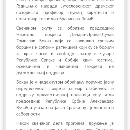
Годишњих награда Југословенског драмског
позоришта, професор, глумац, каратиста и
политичар, господин Бранислав Лечић.
Свечаном скупу се обратио председник
Народног покрета Динара-Дрина-Дунав
Томислав Бокан који се захвалио српским
борцима и српским ратницима који су се борили
за крст часни и слободу златну и чуваре
Републике Српске и Србије, свим гостима,
оснивачима и члановима Покрета на
дугогодишњој подршци.
Бокан је у надахнутом обраћању поручио јасну
опредељеност Покрета за мир, стабилност и
подршку државотворној политици коју води
председник Републике Србије Александар
Вучић и указао на јасан Српски пут јединства и
саборности.
Након свечаног дела програма, дружење је
настављено у пријатној атмосфери Свечаног