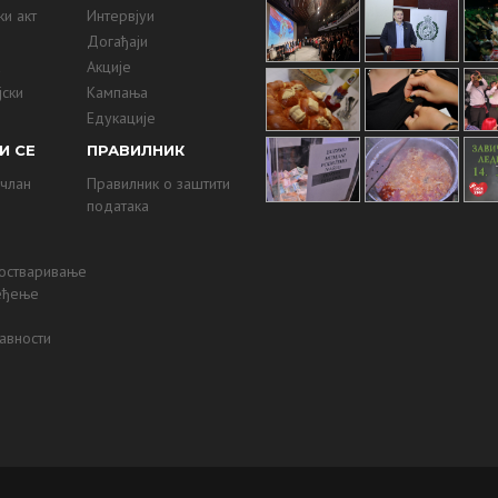
и акт
Интервјуи
Догађаји
а
Акције
јски
Кампања
ј
Едукације
И СЕ
ПРАВИЛНИК
 члан
Правилник о заштити
података
 остваривање
еђење
авности