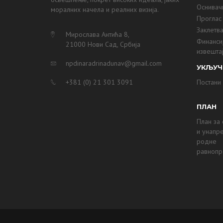
Оснивачк
моралних начела и реалних визија.
Проглас
Заклетв
Мирослава Антића 8,
Финанси
21000 Нови Сад, Србија
извешта
npdinaradrinadunav@gmail.com
УКЉУЧ
+381 (0) 21 301 3091
Постани
ПЛАН
План за
и унапр
родне
равнопр