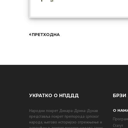
ПРЕТХОДНА
УКРАТКО О НПДДД
БРЗИ
Народни покрет Динара-Дрина-Дунав
О НАМ
представља покрет препорода српског
Програ
народа, његово историјско отрежњење и
Статут
освешћење, покрет високих идеала, јаких